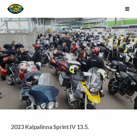
Siirry
Riihimäen Moottoripyöräkerho Kahvakopla ry.
Haku
sivun
sisältöön
2023 Kalpalinna Sprint IV 13.5.