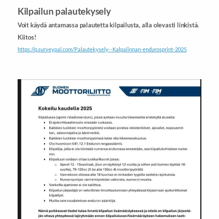
Kilpailun palautekysely
Voit käydä antamassa palautetta kilpailusta, alla olevasti linkistä.
Kiitos!
https://q.surveypal.com/Palautekysely--Kalpalinnan-endurosprint-2025