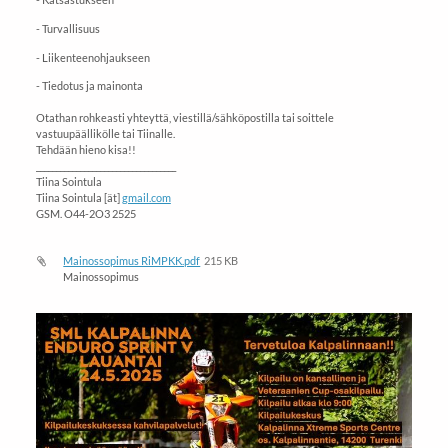
- Turvallisuus
- Liikenteenohjaukseen
- Tiedotus ja mainonta
Otathan rohkeasti yhteyttä, viestillä/sähköpostilla tai soittele
vastuupäällikölle tai Tiinalle.
Tehdään hieno kisa!!
___________________________________
Tiina Sointula
Tiina Sointula [ät]
gmail.com
GSM. O44-2O3 2525
Mainossopimus RiMPKK.pdf
215 KB
Mainossopimus