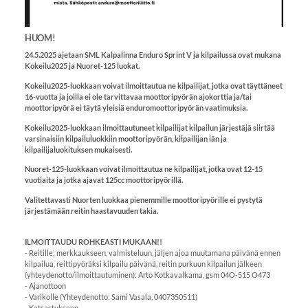
HUOM!
24.5.2025 ajetaan SML Kalpalinna Enduro Sprint V ja kilpailussa ovat mukana
Kokeilu2025 ja Nuoret-125 luokat.
Kokeilu2025-luokkaan voivat ilmoittautua ne kilpailijat, jotka ovat täyttäneet
16-vuotta ja joilla ei ole tarvittavaa moottoripyörän ajokorttia ja/tai
moottoripyörä ei täytä yleisiä enduromoottoripyörän vaatimuksia.
Kokeilu2025-luokkaan ilmoittautuneet kilpailijat kilpailun järjestäjä siirtää
varsinaisiin kilpailuluokkiin moottoripyörän, kilpailijan iän ja
kilpailijaluokituksen mukaisesti.
Nuoret-125-luokkaan voivat ilmoittautua ne kilpailijat, jotka ovat 12-15
vuotiaita ja jotka ajavat 125cc moottoripyörillä.
Valitettavasti Nuorten luokkaa pienemmille moottoripyörille ei pystytä
järjestämään reitin haastavuuden takia.
ILMOITTAUDU ROHKEASTI MUKAAN!!
- Reitille; merkkaukseen, valmisteluun, jäljen ajoa muutamana päivänä ennen
kilpailua, reittipyöräksi kilpailu päivänä, reitin purkuun kilpailun jälkeen
(yhteydenotto/ilmoittautuminen): Arto Kotkavalkama, gsm 04O-515 O473
- Ajanottoon
- Varikolle (Yhteydenotto: Sami Vasala, 0407350511)
- Katsastukseen