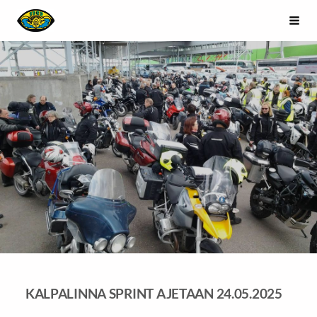
Siirry
Riihimäen Moottoripyöräkerho Kahvakopla ry.
Haku
sivun
sisältöön
KALPALINNA SPRINT AJETAAN 24.05.2025