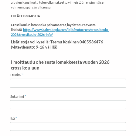
ajavien kausikortti tulee olla maksettu viimeistään ensimmäisen
valmennuspäivän alkaessa.
EI KÄTEISMAKSUA
Crossikoulun infon sekä päivämäärät, löydät seuraavasta
linkistä
https://www.kahvakopla.com/lajit/motocross/crossikoulu-
2026/crossikoulu-2026-info/
Lisätietoja voi kysellä: Teemu Koskinen 0405586476
(yhteydenotot 9-16 välillä)
Ilmoittaudu oheisesta lomakkeesta vuoden 2026
crossikouluun
Etunimi
*
Sukunimi
*
Ikä
*