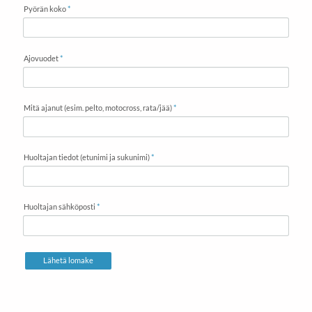
Pyörän koko
*
Ajovuodet
*
Mitä ajanut (esim. pelto, motocross, rata/jää)
*
Huoltajan tiedot (etunimi ja sukunimi)
*
Huoltajan sähköposti
*
Lähetä lomake