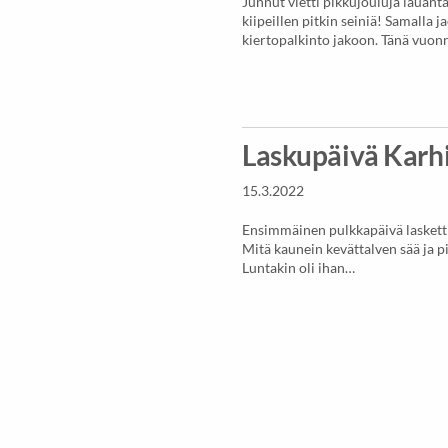
Junnut vietti pikkujouluja lauant
kiipeillen pitkin seiniä! Samalla ja
kiertopalkinto jakoon. Tänä vuo
Laskupäivä Karh
15.3.2022
Ensimmäinen pulkkapäivä laskettii
Mitä kaunein kevättalven sää ja pi
Luntakin oli ihan…