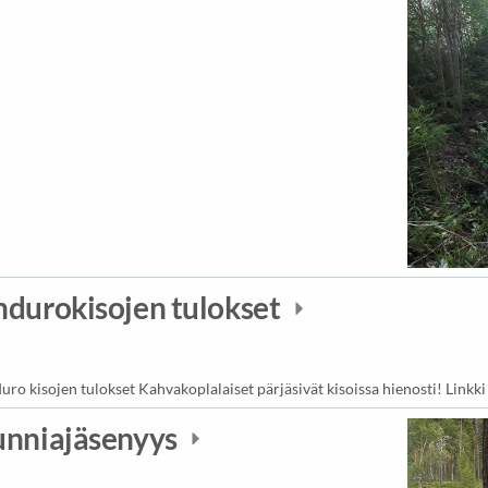
ndurokisojen tulokset
o kisojen tulokset Kahvakoplalaiset pärjäsivät kisoissa hienosti! Linkki k
unniajäsenyys