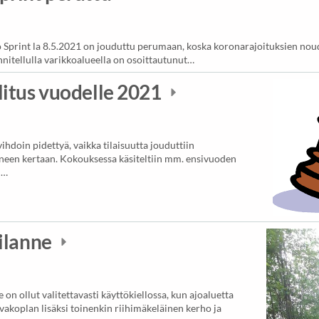
print la 8.5.2021 on jouduttu perumaan, koska koronarajoituksien noud
nitellulla varikkoalueella on osoittautunut…
itus vuodelle 2021
hdoin pidettyä, vaikka tilaisuutta jouduttiin
een kertaan. Kokouksessa käsiteltiin mm. ensivuoden
n…
ilanne
on ollut valitettavasti käyttökiellossa, kun ajoaluetta
vakoplan lisäksi toinenkin riihimäkeläinen kerho ja