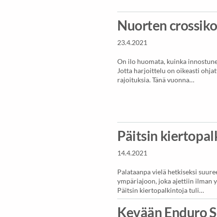
Nuorten crossiko
23.4.2021
On ilo huomata, kuinka innostun
Jotta harjoittelu on oikeasti ohja
rajoituksia. Tänä vuonna…
Päitsin kiertopa
14.4.2021
Palataanpa vielä hetkiseksi suure
ympäriajoon, joka ajettiin ilman 
Päitsin kiertopalkintoja tuli…
Kevään Enduro S