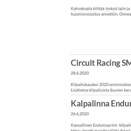
Kahvakopla kiittää Jyskyä lajin ja
huomionosoitus annettiin. Onne
Circuit Racing S
28.6.2020
Kilpailukauden 2020 ensimmäiset 
Lisätietoa kilpailuista (kuvien ker
Kalpalinna Endur
26.6.2020
Kansallinen Endutosprint -kilpa
https://motti.moottoriliitto.fi/sml/