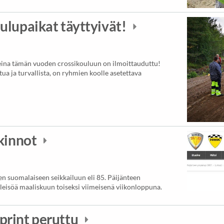
ulupaikat täyttyivät!
eina tämän vuoden crossikouluun on ilmoittauduttu!
ttua ja turvallista, on ryhmien koolle asetettava
lkinnot
en suomalaiseen seikkailuun eli 85. Päijänteen
yleisöä maaliskuun toiseksi viimeisenä viikonloppuna.
print peruttu