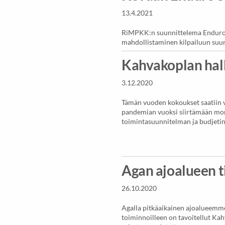
13.4.2021
RiMPKK:n suunnittelema Enduro S
mahdollistaminen kilpailuun suun
Kahvakoplan hall
3.12.2020
Tämän vuoden kokoukset saatiin vi
pandemian vuoksi siirtämään mon
toimintasuunnitelman ja budjeti
Agan ajoalueen t
26.10.2020
Agalla pitkäaikainen ajoalueemme 
toiminnoilleen on tavoitellut Kah