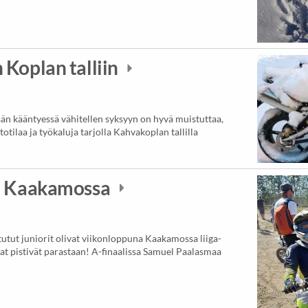
 Koplan talliin
sän kääntyessä vähitellen syksyyn on hyvä muistuttaa,
otilaa ja työkaluja tarjolla Kahvakoplan tallilla
ia Kaakamossa
utut juniorit olivat viikonloppuna Kaakamossa liiga-
ojat pistivät parastaan! A-finaalissa Samuel Paalasmaa