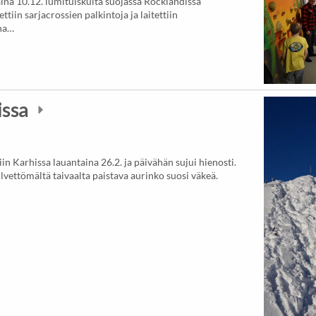
aina 10.12. lumituiskulta suojassa Rocklandissa
ettiin sarjacrossien palkintoja ja laitettiin
nna…
issa
n Karhissa lauantaina 26.2. ja päivähän sujui hienosti.
lvettömältä taivaalta paistava aurinko suosi väkeä.