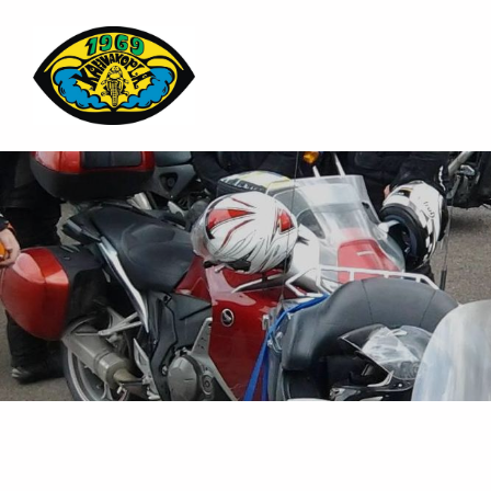
Siirry
sivun
sisältöön
Riihimäen Moottoripyöräkerho Kahvakopla ry.