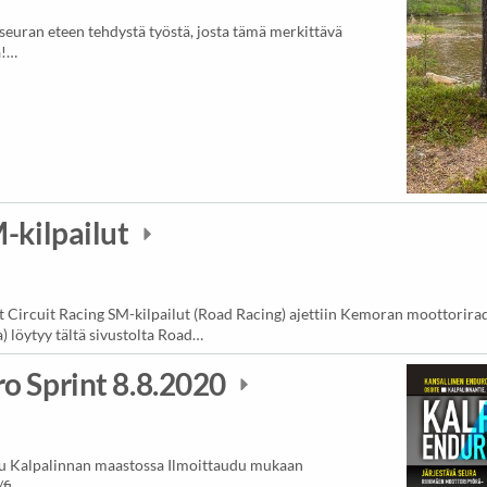
 seuran eteen tehdystä työstä, josta tämä merkittävä
a!…
M-kilpailut
Circuit Racing SM-kilpailut (Road Racing) ajettiin Kemoran moottorirad
a) löytyy tältä sivustolta Road…
o Sprint 8.8.2020
ilu Kalpalinnan maastossa Ilmoittaudu mukaan
fi