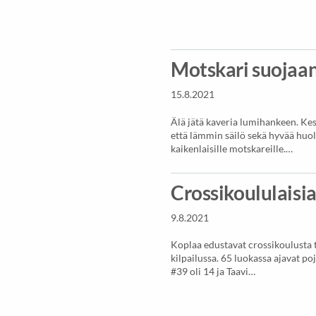
Motskari suojaan
15.8.2021
Älä jätä kaveria lumihankeen. Ke
että lämmin säilö sekä hyvää huolt
kaikenlaisille motskareille.…
Crossikoululais
9.8.2021
Koplaa edustavat crossikoulusta t
kilpailussa. 65 luokassa ajavat p
#39 oli 14 ja Taavi…